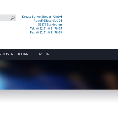
Kreutz Schweißbedarf GmbH
Rudolf-Diesel-Str. 24
53879 Euskirchen
Tel.: (0 22 51) 9 21 78-25
Fax: (0 22 51) 9 21 78-29
NDUSTRIEBEDARF
MEHR