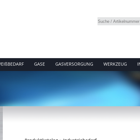
EIßBEDARF
GASE
GASVERSORGUNG
WERKZEUG
I