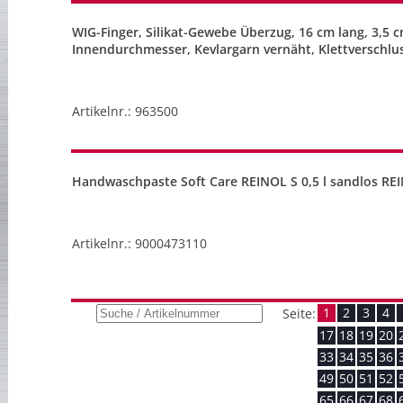
WIG-Finger, Silikat-Gewebe Überzug, 16 cm lang, 3,5 
Innendurchmesser, Kevlargarn vernäht, Klettverschl
Artikelnr.: 963500
Handwaschpaste Soft Care REINOL S 0,5 l sandlos RE
Artikelnr.: 9000473110
1
2
3
4
Seite:
17
18
19
20
33
34
35
36
49
50
51
52
65
66
67
68