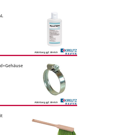
AL
and+Gehäuse
it