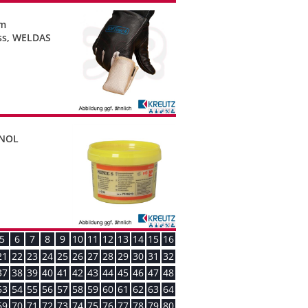
cm
uss, WELDAS
INOL
5
6
7
8
9
10
11
12
13
14
15
16
21
22
23
24
25
26
27
28
29
30
31
32
37
38
39
40
41
42
43
44
45
46
47
48
53
54
55
56
57
58
59
60
61
62
63
64
69
70
71
72
73
74
75
76
77
78
79
80