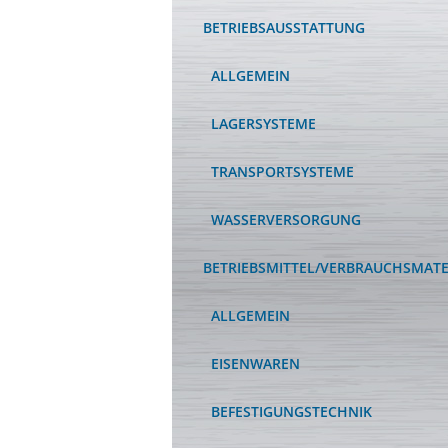
BETRIEBSAUSSTATTUNG
ALLGEMEIN
LAGERSYSTEME
TRANSPORTSYSTEME
WASSERVERSORGUNG
BETRIEBSMITTEL/VERBRAUCHSMATE
ALLGEMEIN
EISENWAREN
BEFESTIGUNGSTECHNIK