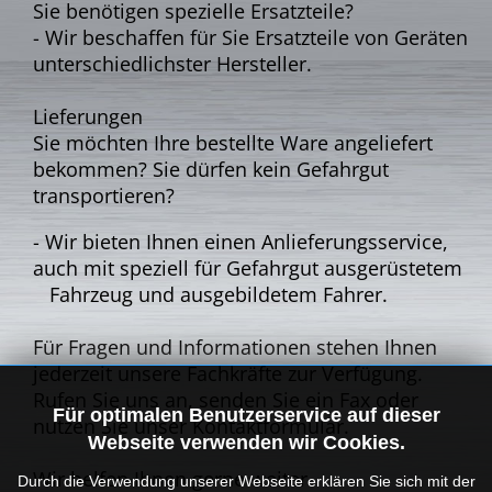
Sie benötigen spezielle Ersatzteile?
-
Wir beschaffen für Sie Ersatzteile von Geräten
unterschiedlichster Hersteller.
Lieferungen
Sie möchten Ihre bestellte Ware angeliefert
bekommen? Sie dürfen kein Gefahrgut
transportieren?
-
Wir bieten Ihnen einen Anlieferungsservice,
auch mit speziell für Gefahrgut ausgerüstetem
Fahrzeug und ausgebildetem Fahrer.
Für Fragen und Informationen stehen Ihnen
jederzeit unsere Fachkräfte zur Verfügung.
Rufen Sie uns an, senden Sie ein Fax oder
Für optimalen Benutzerservice auf dieser
nutzen Sie unser Kontaktformular.
Webseite verwenden wir Cookies.
Wir helfen Ihnen gerne weiter
Durch die Verwendung unserer Webseite erklären Sie sich mit der