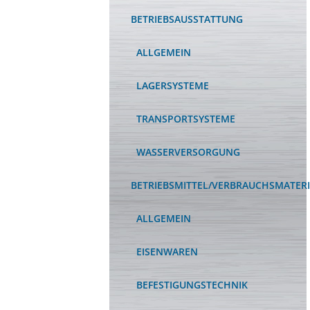
BETRIEBSAUSSTATTUNG
ALLGEMEIN
LAGERSYSTEME
TRANSPORTSYSTEME
WASSERVERSORGUNG
BETRIEBSMITTEL/VERBRAUCHSMATERI
ALLGEMEIN
EISENWAREN
BEFESTIGUNGSTECHNIK