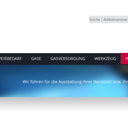
EIßBEDARF
GASE
GASVERSORGUNG
WERKZEUG
I
Wir führen für die Ausstattung Ihrer Werkstatt bzw. I