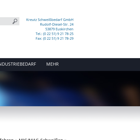
Kreutz Schweißbedarf GmbH
Rudolf-Diesel-Str. 24
53879 Euskirchen
Tel.: (0 22 51) 9 21 78-25
Fax: (0 22 51) 9 21 78-29
NDUSTRIEBEDARF
MEHR