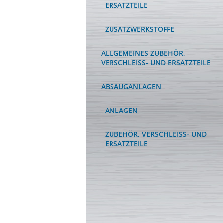
RSATZTEILE
ZUSATZWERKSTOFFE
ALLGEMEINES ZUBEHÖR,
VERSCHLEISS- UND ERSATZTEILE
ABSAUGANLAGEN
ANLAGEN
ZUBEHÖR, VERSCHLEISS- UND E
RSATZTEILE