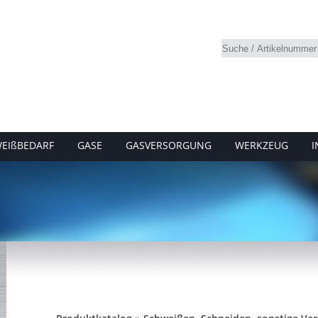
EIßBEDARF
GASE
GASVERSORGUNG
WERKZEUG
I