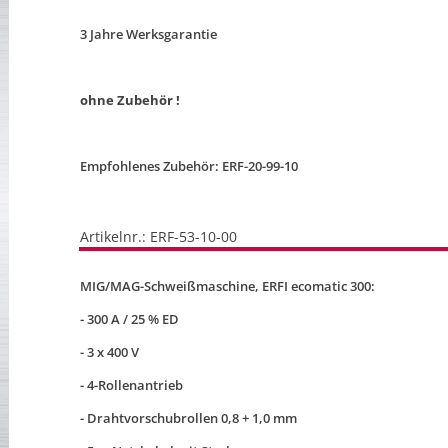
3 Jahre Werksgarantie
ohne Zubehör !
Empfohlenes Zubehör: ERF-20-99-10
Artikelnr.: ERF-53-10-00
MIG/MAG-Schweißmaschine, ERFI ecomatic 300:
- 300 A / 25 % ED
- 3 x 400 V
- 4-Rollenantrieb
- Drahtvorschubrollen 0,8 + 1,0 mm