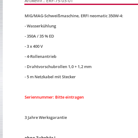
Artikelnr.: ERF-75-03-01
MIG/MAG-Schweißmaschine, ERFI neomatic 350W-4:
- Wasserkühlung
- 350A / 35 % ED
- 3 x 400 V
- 4-Rollenantrieb
- Drahtvorschubrollen 1,0 + 1,2 mm
- 5 m Netzkabel mit Stecker
Seriennummer: Bitte eintragen
3 Jahre Werksgarantie
ohne Zubehör !