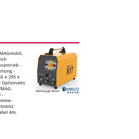
 MAGmobil,
eich
nantrieb -
enung -
5 x 295 x
e Optionales
G/MAG-
 -
lemme -
 35mm2
abel 4m,