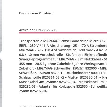
Empfohlenes Zubehör:
Artikelnr.: ERF-53-60-00
Transportable MIG/MAG Schweißmaschine Micro X17
ERFI: - 230 V / 16 A Absicherung - 25 - 170 A Stromber
MIG/MAG - 20 - 150 A Strombereich Elektrode - 4 Rolle
0,8 / 1,0 mm Vorschubrolle - Stufenlose Einknopfbedi
Synergieprogramme für MIG/MAG - 5 m Netzkabel - 56
455 mm - 20,5 kg ohne Zubehör 3 Jahre Werksgaranti
Zubehör: - MIG/MAG-Schweißbr. 150/3m 832000 - MI
Schweißbr. 150/4m 832001 - Druckminderer 800111-10
Schlauchtülle (820561-05-K) + Mutter (820550-01) + K
Massekabel 4m, 25mm2 825282-04 - Massekabel 5m,
825282-05 - Adapter für Korbspule 832530 - Schweißk
25mm 825292-04