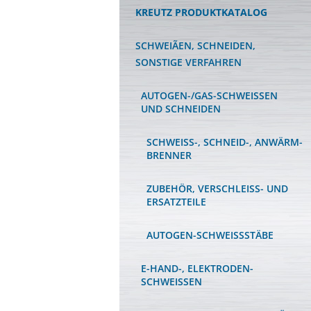
KREUTZ PRODUKTKATALOG
SCHWEIÃEN, SCHNEIDEN,
SONSTIGE VERFAHREN
AUTOGEN-/GAS-SCHWEISSEN U
ND SCHNEIDEN
SCHWEISS-, SCHNEID-, ANWÄRM-B
RENNER
ZUBEHÖR, VERSCHLEISS- UND E
RSATZTEILE
AUTOGEN-SCHWEISSSTÄBE
E-HAND-, ELEKTRODEN-
SCHWEISSEN