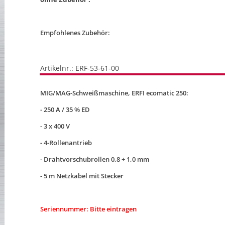
Empfohlenes Zubehör:
Artikelnr.: ERF-53-61-00
MIG/MAG-Schweißmaschine, ERFI ecomatic 250:
- 250 A / 35 % ED
- 3 x 400 V
- 4-Rollenantrieb
- Drahtvorschubrollen 0,8 + 1,0 mm
- 5 m Netzkabel mit Stecker
Seriennummer: Bitte eintragen